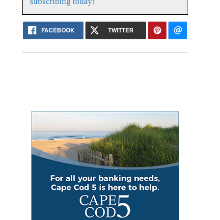
subscribing today!
FACEBOOK
TWITTER